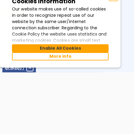
Cookies Information
Our website makes use of so-called cookies
联系我们
in order to recognize repeat use of our
关于我们
企业级解决方案
website by the same user/internet
全球布局
数字零售解决方案
connection subscriber. Regarding to the
Cookie Policy the website uses statistics and
招贤纳士
智联解决方案
marketing cookies. Cookies are small text
专业服务
数据与洞察
files that your internet browser downloads
Enable All Cookies
资源中心
and stores on your computer. They are used
More info
客户案例
to improve our website and services. In most
cases these are so-called "session cookies"
产品文档
联系我们
that are deleted once you leave our website.
专业洞察
*
电子邮箱
To an extent, however, these cookies also
pass along information used to
automatically recognize you. Recognition
occurs through an IP address saved to the
*
姓名
cookies. The information thereby obtained is
选择您的语言
ZH
used to improve our services and to expedite
your access to the website. You can prevent
incadea 中国
cookies from being installed by adjusting the
上海市长宁区宣化路28号舜元企业发展大厦B座1709室
settings on your browser software
留言